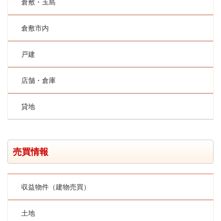
倉敷・玉島
倉敷市内
戸建
店舗・倉庫
貸地
売買情報
収益物件（建物売買）
土地