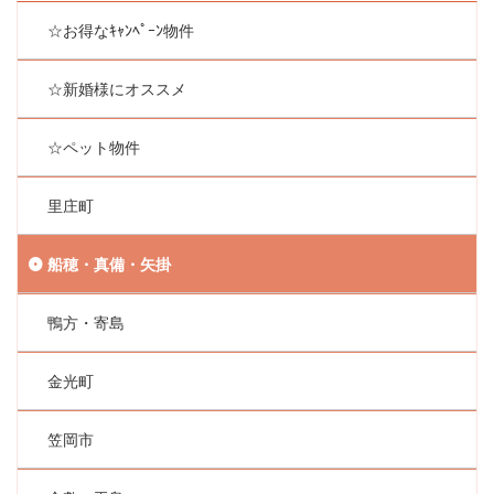
☆お得なｷｬﾝﾍﾟｰﾝ物件
☆新婚様にオススメ
☆ペット物件
里庄町
船穂・真備・矢掛
鴨方・寄島
金光町
笠岡市