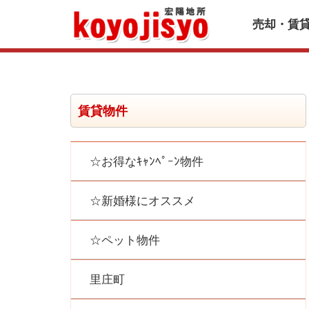
売却・賃
賃貸物件
☆お得なｷｬﾝﾍﾟｰﾝ物件
☆新婚様にオススメ
☆ペット物件
里庄町