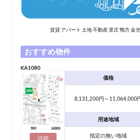
賃貸 アパート 土地 不動産 里庄 鴨方 金
おすすめ物件
KA1080
価格
8,131,200円～11,064,000
用途地域
指定の無い地域
詳細