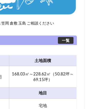
光 笠岡 倉敷 玉島 ご相談ください
一覧
土地面積
168.03㎡～228.62㎡（50.82坪～
円
69.15坪）
地目
宅地