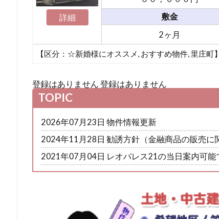
敷金
詳細
2ヶ月
【区分：
☆新婚様にオススメ
,
おすすめ物件
,
里庄町
登録はありません
登録はありません
TOPIC
2026年07月23日
物件情報更新
2024年11月28日
勧誘方針（金融商品の販売に
2021年07月04日
レオパレス21の当日案内可能